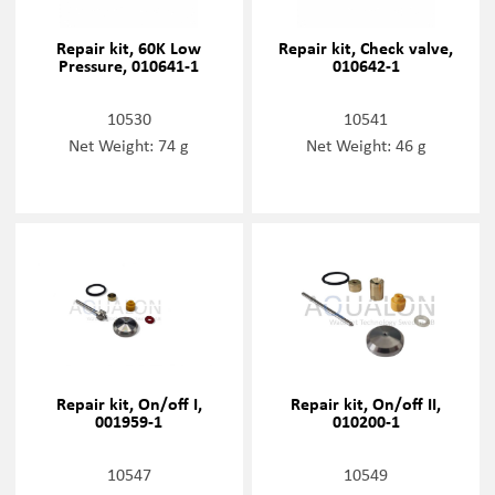
Repair kit, 60K Low
Repair kit, Check valve,
Pressure, 010641-1
010642-1
10530
10541
Net Weight: 74 g
Net Weight: 46 g
Repair kit, On/off I,
Repair kit, On/off II,
001959-1
010200-1
10547
10549