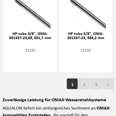
HP tube 3/8", OMA-
HP tube 3/8", OMA-
301337-23,69, 601,7 mm
301337-23, 584,2 mm
11191
11192
1
2
3
>
Zuverlässige Leistung für OMAX-Wasserstrahlsysteme
AQUALON liefert ein umfangreiches Sortiment an
OMAX-
kompatiblen Ersatzteilen
, die speziell für den