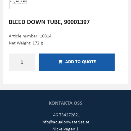
BLEED DOWN TUBE, 90001397
Article number:
10814
Net Weight: 172 g
ADD TO QUOTE
KONTAKTA OSS
+46 734272821
info@aqualonwaterjet.se
Nickelvägen 1