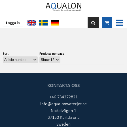
Logga in
Sort
Products per page
KONTAKTA OSS
+46 734272821
info@aqualonwaterjet.se
Nickelvägen 1
37150 Karlskrona
Sweden