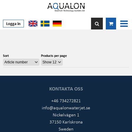
Logga in
Sort
Products per page
KONTAKTA OSS
+46 734272821
info@aqualonwaterjet.se
Nickelvägen 1
37150 Karlskrona
Sweden