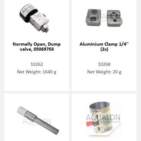
Normally Open, Dump
Aluminium Clamp 1/4''
valve, 05069703
(2x)
10262
10268
Net Weight: 1640 g
Net Weight: 20 g