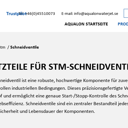
Trustpilot
Tel: +46(0)45510073
E-mail: info@aqualonwaterjet.se
AQUALON STARTSEITE
PRO
Stm
/
Schneidventile
TZTEILE FÜR STM-SCHNEIDVENT
neidventil ist eine robuste, hochwertige Komponente für zuve
ollen industriellen Bedingungen. Dieses präzisionsgefertigte 
f und ermöglicht eine genaue Start-/Stopp-Kontrolle des Schne
bseffizienz. Schneidventile sind ein zentraler Bestandteil jed
 Sicherheit und Lebensdauer der Komponenten.