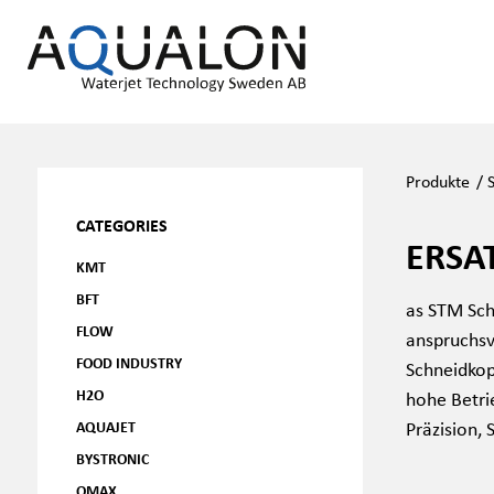
Produkte
/
CATEGORIES
ERSA
KMT
BFT
as STM Sch
FLOW
anspruchsv
FOOD INDUSTRY
Schneidkop
H2O
hohe Betrie
Präzision,
AQUAJET
BYSTRONIC
OMAX