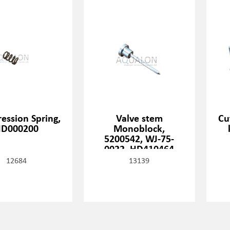
ession Spring,
Valve stem
Cu
D000200
Monoblock,
5200542, WJ-75-
0022, HD410464
12684
13139