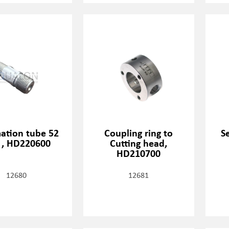
mation tube 52
Coupling ring to
S
, HD220600
Cutting head,
HD210700
12680
12681