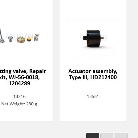
tting valve, Repair
Actuator assembly,
kit, WJ-56-0018,
Type III, HD212400
1204289
13216
13561
Net Weight: 230 g