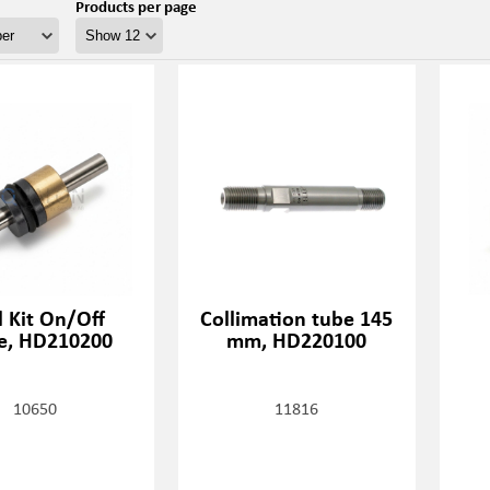
Products per page
l Kit On/Off
Collimation tube 145
e, HD210200
mm, HD220100
10650
11816