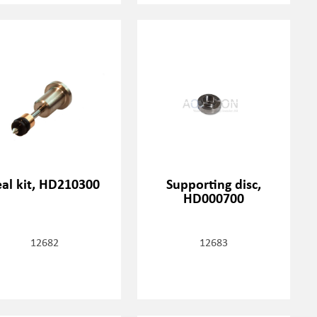
eal kit, HD210300
Supporting disc,
HD000700
12682
12683