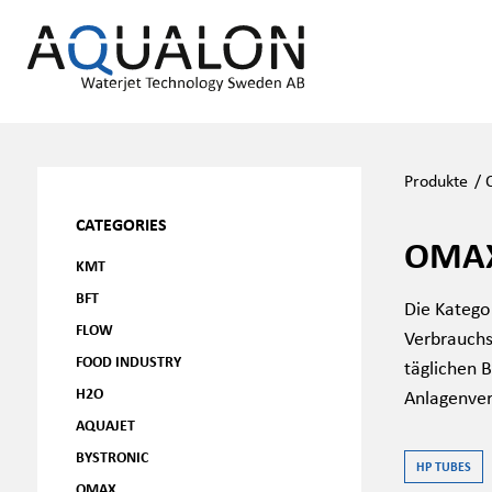
Produkte
/
CATEGORIES
OMAX
KMT
BFT
Die Katego
FLOW
Verbrauchs
FOOD INDUSTRY
täglichen 
H2O
Anlagenver
AQUAJET
BYSTRONIC
HP TUBES
OMAX