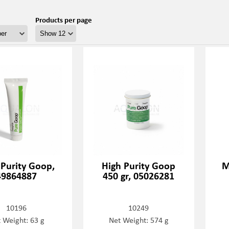
Products per page
 Purity Goop,
High Purity Goop
M
49864887
450 gr, 05026281
10196
10249
 Weight: 63 g
Net Weight: 574 g