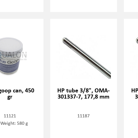
goop can, 450
HP tube 3/8", OMA-
HP
gr
301337-7, 177,8 mm
3
11121
11187
 Weight: 580 g