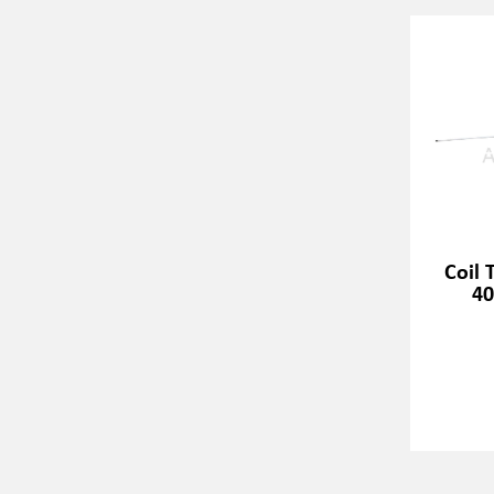
Coil T
40