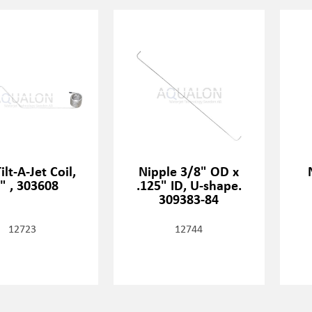
ilt-A-Jet Coil,
Nipple 3/8" OD x
" , 303608
.125" ID, U-shape.
309383-84
12723
12744