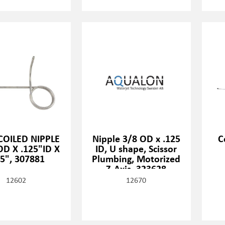
 COILED NIPPLE
Nipple 3/8 OD x .125
C
OD X .125"ID X
ID, U shape, Scissor
.5", 307881
Plumbing, Motorized
Z-Axis, 323628
12602
12670