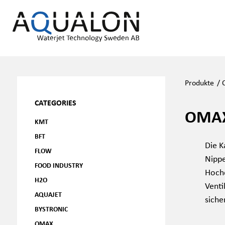
Produkte
/
CATEGORIES
OMAX
KMT
BFT
Die K
FLOW
Nippe
FOOD INDUSTRY
Hochd
H2O
Venti
AQUAJET
siche
BYSTRONIC
OMAX