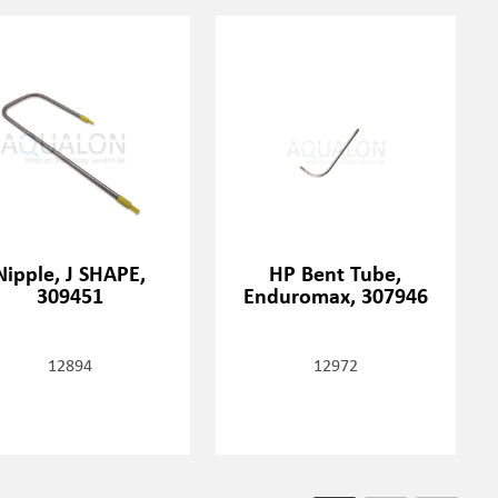
Nipple, J SHAPE,
HP Bent Tube,
309451
Enduromax, 307946
12894
12972