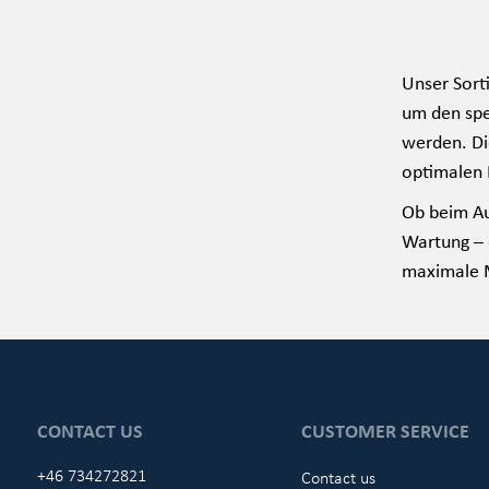
Unser Sort
um den spe
werden. Di
optimalen 
Ob beim Au
Wartung – 
maximale M
CONTACT US
CUSTOMER SERVICE
+46 734272821
Contact us