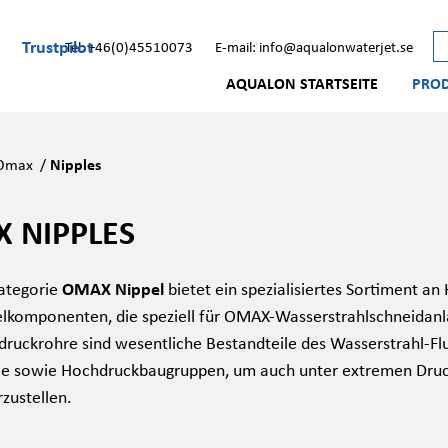
Trustpilot
Tel: +46(0)45510073
E-mail: info@aqualonwaterjet.se
AQUALON STARTSEITE
PRO
Omax
/
Nipples
 NIPPLES
ategorie
OMAX Nippel
bietet ein spezialisiertes Sortiment a
lkomponenten, die speziell für OMAX-Wasserstrahlschneidanl
ruckrohre sind wesentliche Bestandteile des Wasserstrahl-Fl
le sowie Hochdruckbaugruppen, um auch unter extremen Druck
rzustellen.