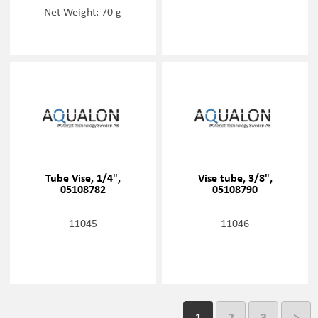
Net Weight: 70 g
Tube Vise, 1/4",
Vise tube, 3/8",
05108782
05108790
11045
11046
1
2
3
>