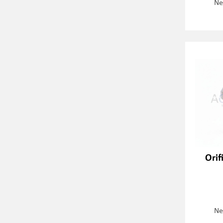
Ne
Orif
Ne