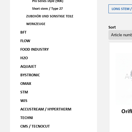
Pro Series style (90K)
Short stem / Type 27
LONG STEM /
ZUBEHÖR UND SONSTIGE TEILE
WERKZEUGE
Sort
BFT
FLOW
FOOD INDUSTRY
H2O
AQUAJET
BYSTRONIC
OMAX
STM
WJS
ACCUSTREAM / HYPERTHERM
Orif
TECHNI
CMS / TECNOCUT