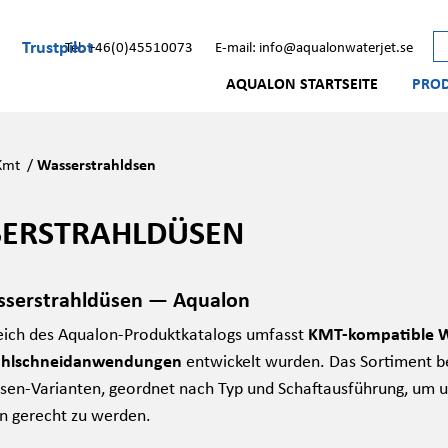
Trustpilot
Tel: +46(0)45510073
E-mail: info@aqualonwaterjet.se
AQUALON STARTSEITE
PRO
Kmt
/
Wasserstrahldsen
ERSTRAHLDÜSEN
serstrahldüsen — Aqualon
eich des Aqualon-Produktkatalogs umfasst
KMT-kompatible Wa
ahlschneidanwendungen
entwickelt wurden. Das Sortiment be
en-Varianten, geordnet nach Typ und Schaftausführung, um u
n gerecht zu werden.