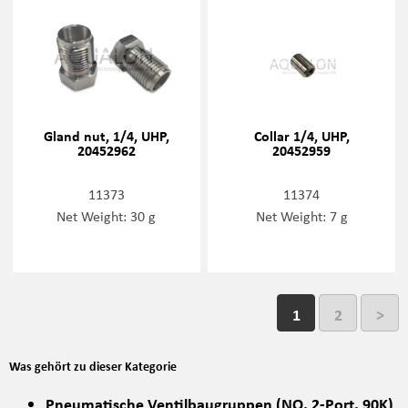
Gland nut, 1/4, UHP,
Collar 1/4, UHP,
20452962
20452959
11373
11374
Net Weight: 30 g
Net Weight: 7 g
1
2
>
Was gehört zu dieser Kategorie
Pneumatische Ventilbaugruppen (NO, 2-Port, 90K)