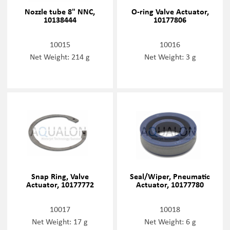
Nozzle tube 8" NNC,
O-ring Valve Actuator,
10138444
10177806
10015
10016
Net Weight: 214 g
Net Weight: 3 g
Snap Ring, Valve
Seal/Wiper, Pneumatic
Actuator, 10177772
Actuator, 10177780
10017
10018
Net Weight: 17 g
Net Weight: 6 g