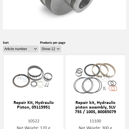
Sort
Products per page
Repair Kit, Hydraulic
Repair kit, Hydraulic
Piston, 05115951
piston assembly, SLV
75S / 100S, 80085079
10522
11100
Net Weight: 120 g
Net Weight: 300 g