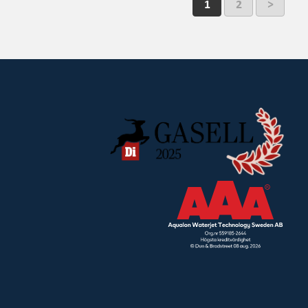
1
2
>