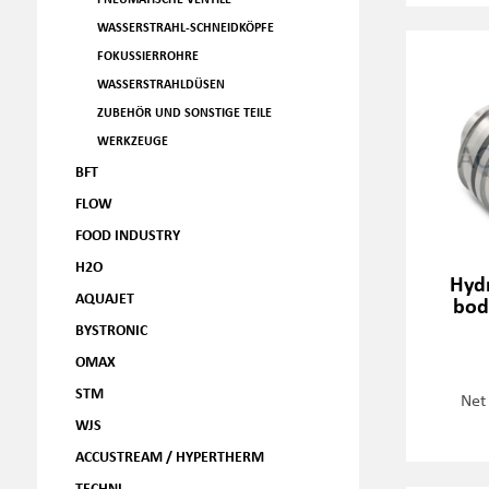
WASSERSTRAHL-SCHNEIDKÖPFE
FOKUSSIERROHRE
WASSERSTRAHLDÜSEN
ZUBEHÖR UND SONSTIGE TEILE
WERKZEUGE
BFT
FLOW
FOOD INDUSTRY
H2O
Hydr
AQUAJET
bod
BYSTRONIC
OMAX
STM
Net
WJS
ACCUSTREAM / HYPERTHERM
TECHNI