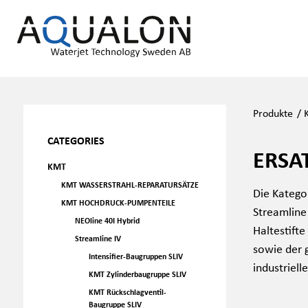
Produkte
/
CATEGORIES
ERSA
KMT
KMT WASSERSTRAHL-REPARATURSÄTZE
Die Katego
KMT HOCHDRUCK-PUMPENTEILE
Streamline
NEOline 40I Hybrid
Haltestifte
Streamline IV
sowie der 
Intensifier-Baugruppen SLIV
industriel
KMT Zylinderbaugruppe SLIV
KMT Rückschlagventil-
Baugruppe SLIV