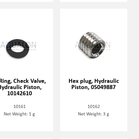
Ring, Check Valve,
Hex plug, Hydraulic
Hydraulic Piston,
Piston, 05049887
10142610
10161
10162
Net Weight: 1 g
Net Weight: 3 g