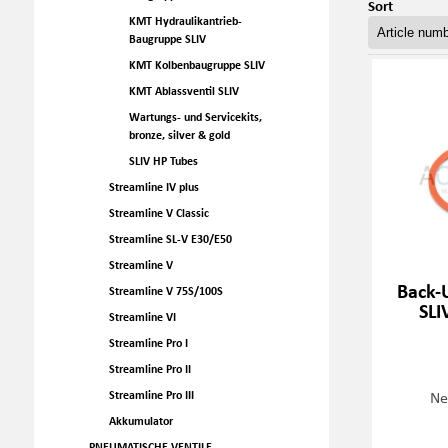
Sort
KMT Hydraulikantrieb-
Baugruppe SLIV
KMT Kolbenbaugruppe SLIV
KMT Ablassventil SLIV
Wartungs- und Servicekits,
bronze, silver & gold
SLIV HP Tubes
Streamline IV plus
Streamline V Classic
Streamline SL-V E30/E50
Streamline V
Back-
Streamline V 75S/100S
SLI
Streamline VI
Streamline Pro I
Streamline Pro II
Ne
Streamline Pro III
Akkumulator
PNEUMATISCHE VENTILE