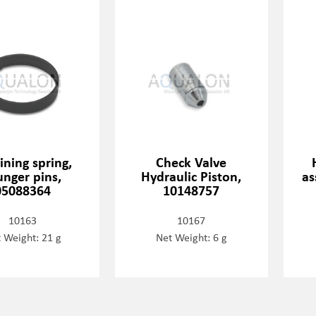
ining spring,
Check Valve
unger pins,
Hydraulic Piston,
as
05088364
10148757
10163
10167
 Weight: 21 g
Net Weight: 6 g