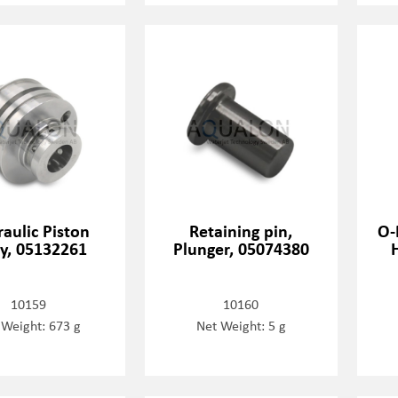
aulic Piston
Retaining pin,
O-
y, 05132261
Plunger, 05074380
10159
10160
 Weight: 673 g
Net Weight: 5 g