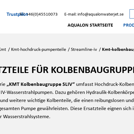
Trustpilot
Tel: +46(0)45510073
E-mail: info@aqualonwaterjet.se
AQUALON STARTSEITE
PRO
Kmt
/
Kmt-hochdruck-pumpenteile
/
Streamline-iv
/
Kmt-kolbenbaug
TZTEILE FÜR KOLBENBAUGRUPP
rie
„KMT Kolbenbaugruppe SLIV“
umfasst Hochdruck-Kolben
 IV-Wasserstrahlpumpen. Dazu gehören Hydraulik-Kolbenkörper
 und weitere wichtige Kolbenteile, die einen reibungslosen und
gesamten Pumpe gewährleisten. Diese Ersatzteile eignen sich 
ler Wasserstrahlsysteme.