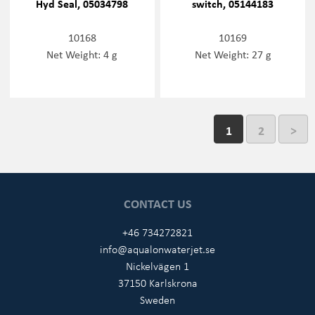
Hyd Seal, 05034798
switch, 05144183
10168
10169
Net Weight: 4 g
Net Weight: 27 g
1
2
>
CONTACT US
+46 734272821
info@aqualonwaterjet.se
Nickelvägen 1
37150 Karlskrona
Sweden