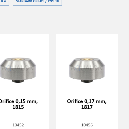
ER 4
STANDARD ORIFICE / TYPE 18
Orifice 0,15 mm,
Orifice 0,17 mm,
1815
1817
10452
10456