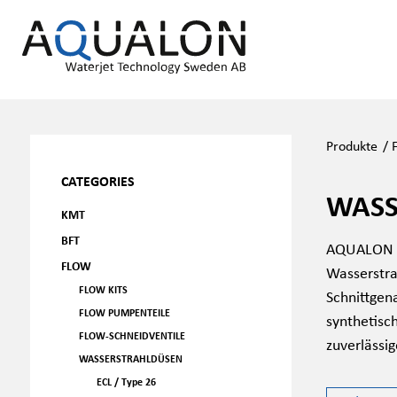
Produkte
/
CATEGORIES
WASS
KMT
BFT
AQUALON FL
FLOW
Wasserstra
FLOW KITS
Schnittgena
FLOW PUMPENTEILE
synthetisc
FLOW-SCHNEIDVENTILE
zuverlässi
WASSERSTRAHLDÜSEN
ECL / Type 26