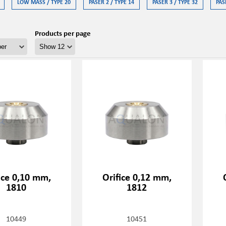
LOW MASS / TYPE 20
PASER 2 / TYPE 14
PASER 3 / TYPE 32
PAS
Products per page
ice 0,10 mm,
Orifice 0,12 mm,
1810
1812
10449
10451