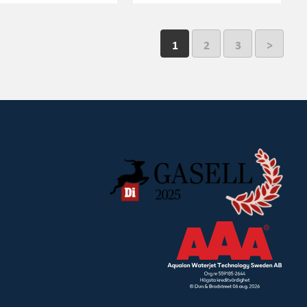
1
2
3
>