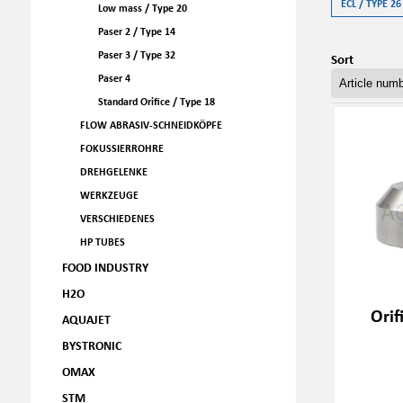
ECL / TYPE 26
Low mass / Type 20
Paser 2 / Type 14
Paser 3 / Type 32
Sort
Paser 4
Standard Orifice / Type 18
FLOW ABRASIV-SCHNEIDKÖPFE
FOKUSSIERROHRE
DREHGELENKE
WERKZEUGE
VERSCHIEDENES
HP TUBES
FOOD INDUSTRY
H2O
Orif
AQUAJET
BYSTRONIC
OMAX
STM