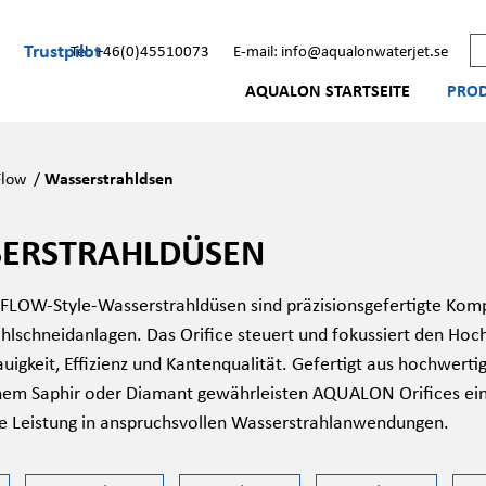
Trustpilot
Tel: +46(0)45510073
E-mail: info@aqualonwaterjet.se
AQUALON STARTSEITE
PRO
Flow
/
Wasserstrahldsen
ERSTRAHLDÜSEN
OW-Style-Wasserstrahldüsen sind präzisionsgefertigte Komp
hlschneidanlagen. Das Orifice steuert und fokussiert den Hoc
uigkeit, Effizienz und Kantenqualität. Gefertigt aus hochwerti
hem Saphir oder Diamant gewährleisten AQUALON Orifices eine
ge Leistung in anspruchsvollen Wasserstrahlanwendungen.