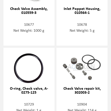
Check Valve Assembly,
Inlet Poppet Housing,
010559-3
010564-1
10677
10678
Net Weight: 1000 g
Net Weight: 5 g
O-ring, Check valve, A-
Check Valve repair kit,
0275-125
302003-2
10729
10904
Net Weight: 1 g
Net Weight: 114 g