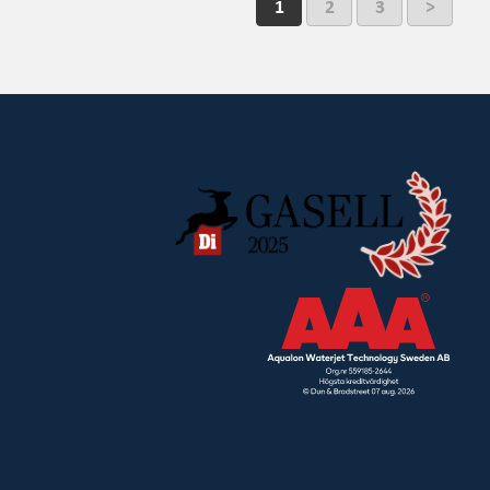
1
2
3
>