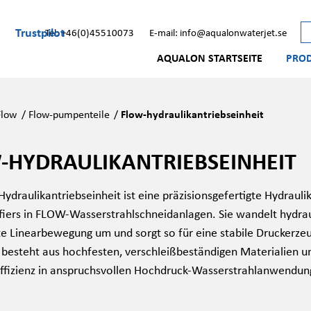
Trustpilot
Tel: +46(0)45510073
E-mail: info@aqualonwaterjet.se
AQUALON STARTSEITE
PRO
Flow
/
Flow-pumpenteile
/
Flow-hydraulikantriebseinheit
-HYDRAULIKANTRIEBSEINHEIT
ydraulikantriebseinheit ist eine präzisionsgefertigte Hydra
ifiers in FLOW-Wasserstrahlschneidanlagen. Sie wandelt hydrau
rte Linearbewegung um und sorgt so für eine stabile Druckerze
besteht aus hochfesten, verschleißbeständigen Materialien und
ffizienz in anspruchsvollen Hochdruck-Wasserstrahlanwendun