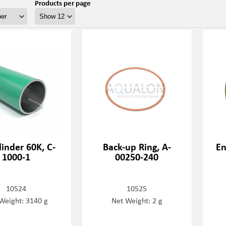
Products per page
linder 60K, C-
Back-up Ring, A-
En
1000-1
00250-240
10524
10525
Weight: 3140 g
Net Weight: 2 g