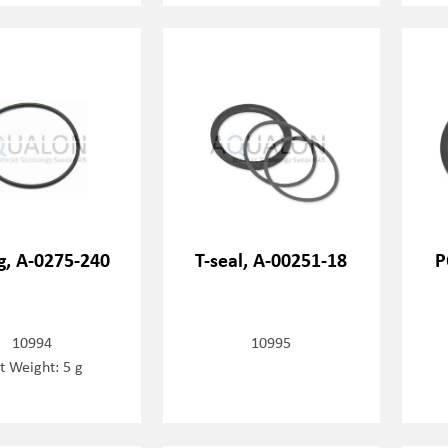
g, A-0275-240
T-seal, A-00251-18
P
10994
10995
t Weight: 5 g