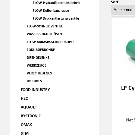
Sort
FLOW-Hydraulikantriebseinheit
FLOW-Kolbenbaugruppe
FLOW Druckentlastungsventile
FLOW-SCHNEIDVENTILE
WASSERSTRAHLDÜSEN
FLOW ABRASIV-SCHNEIDKÖPFE
FOKUSSIERROHRE
DREHGELENKE
WERKZEUGE
VERSCHIEDENES
HP TUBES
LP Cy
FOOD INDUSTRY
H2O
AQUAJET
BYSTRONIC
Net 
OMAX
STM