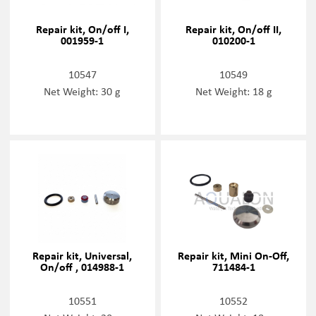
Repair kit, On/off I,
Repair kit, On/off II,
001959-1
010200-1
10547
10549
Net Weight: 30 g
Net Weight: 18 g
Repair kit, Universal,
Repair kit, Mini On-Off,
On/off , 014988-1
711484-1
10551
10552