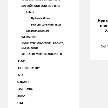
ZUBEHÖR UND SONSTIGE TEILE
Filters
Hydraulic filters
Hydra
ele
Low pressure water filter
X
Niederdruckwasser
WERKZEUGE
KOMPLETTE SERVICEKITS: BRONZE,
Net 
SILBER, GOLD
METRISCHE VERSCHRAUBUNGEN
FLOW
FOOD INDUSTRY
H2O
AQUAJET
BYSTRONIC
OMAX
STM