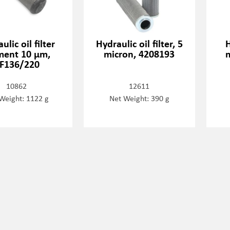
ulic oil filter
Hydraulic oil filter, 5
H
ment 10 µm,
micron, 4208193
F136/220
10862
12611
Weight: 1122 g
Net Weight: 390 g