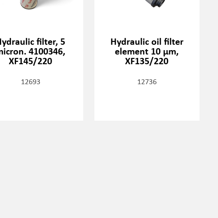
ydraulic filter, 5
Hydraulic oil filter
micron. 4100346,
element 10 µm,
XF145/220
XF135/220
12693
12736