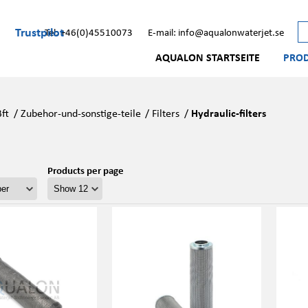
Trustpilot
Tel: +46(0)45510073
E-mail: info@aqualonwaterjet.se
AQUALON STARTSEITE
PRO
Bft
/
Zubehor-und-sonstige-teile
/
Filters
/
Hydraulic-filters
Products per page