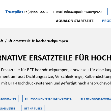
Trustpilot
Tel: +46(0)45510073
E-mail: info@aqualonwaterjet.se
AQUALON STARTSEITE
PRO
Bft
/
Bft-ersatzteile-fr-hochdruckpumpen
RNATIVE ERSATZTEILE FÜR HO
 Ersatzteile für BFT-hochdruckpumpen, entwickelt für eine lan
iment umfasst Dichtungssätze, Verschleißringe, Kolbendichtu
 mit BFT-Hochdrucksystemen und gefertigt nach anspruchsvolle
ERBAUGRUPPE
BFT-RÜCKSCHLAGVENTILBAUGRUPPE
BFT-HYDRAULIKBAUGR
UNGSVENTIL
BFT HP TUBES