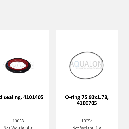
d sealing, 4101405
O-ring 75.92x1.78,
4100705
10053
10054
Net Weight: 4 g
Net Weight: 1 g