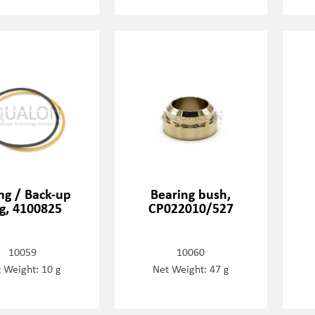
ng / Back-up
Bearing bush,
ng, 4100825
CP022010/527
10059
10060
 Weight: 10 g
Net Weight: 47 g