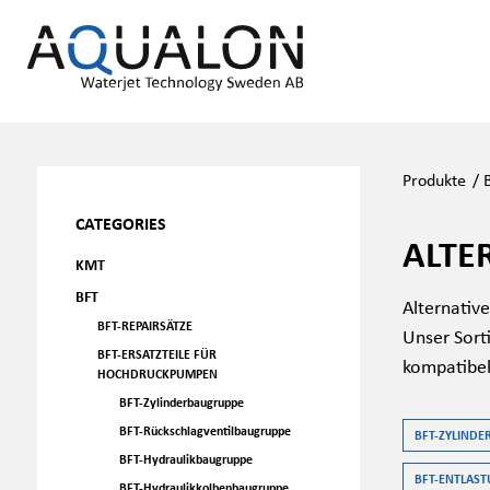
Produkte
/
CATEGORIES
ALTE
KMT
BFT
Alternative
BFT-REPAIRSÄTZE
Unser Sort
BFT-ERSATZTEILE FÜR
kompatibel
HOCHDRUCKPUMPEN
BFT-Zylinderbaugruppe
BFT-Rückschlagventilbaugruppe
BFT-ZYLIND
BFT-Hydraulikbaugruppe
BFT-ENTLAST
BFT-Hydraulikkolbenbaugruppe