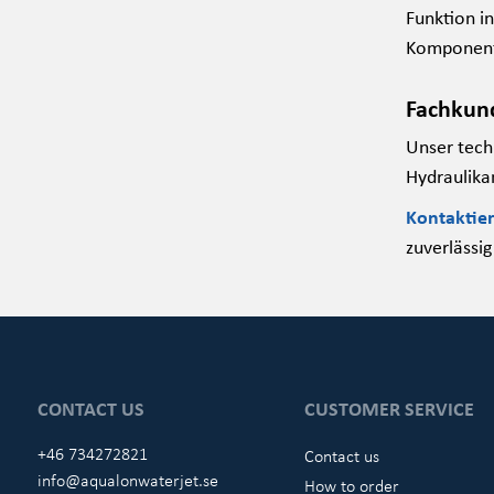
Funktion i
Komponente
Fachkund
Unser tech
Hydraulika
Kontaktie
zuverlässi
CONTACT US
CUSTOMER SERVICE
+46 734272821
Contact us
info@aqualonwaterjet.se
How to order