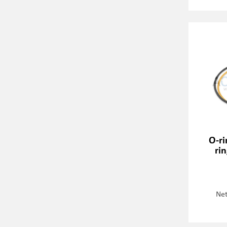
O-ri
ri
Net