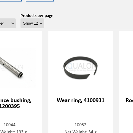
Products per page
ance bushing,
Wear ring, 4100931
Ro
1200395
10044
10052
 Weight: 193 g
Net Weight: 34 g