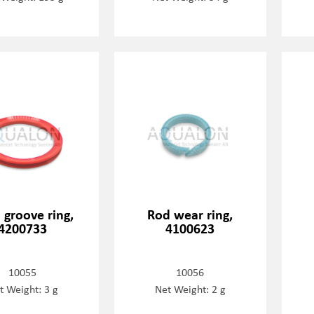
 groove ring,
Rod wear ring,
4200733
4100623
10055
10056
t Weight: 3 g
Net Weight: 2 g