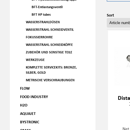
BFT-Entlastungsventil
Sort
BFT HP tubes
WASSERSTRAHLDÜSEN
WASSERSTRAHL-SCHNEIDVENTIL
FOKUSSIERROHRE
WASSERSTRAHL-SCHNEIDKÖPFE
ZUBEHÖR UND SONSTIGE TEILE
WERKZEUGE
KOMPLETTE SERVICEKITS: BRONZE,
SILBER, GOLD
METRISCHE VERSCHRAUBUNGEN
FLOW
FOOD INDUSTRY
Dist
H2O
AQUAJET
BYSTRONIC
Net